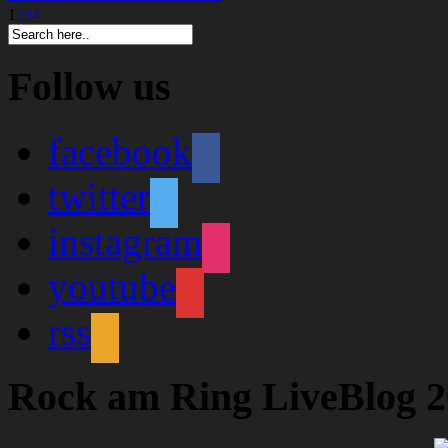
1
2
3
4
Follow us
facebook
twitter
instagram
youtube
rss
Rock am Ring LiveBlog 