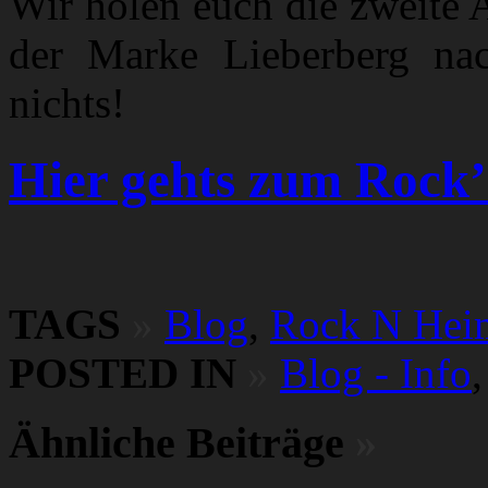
Wir holen euch die zweite 
der Marke Lieberberg nac
nichts!
Hier gehts zum Rock
TAGS
»
Blog
,
Rock N Hei
POSTED IN
»
Blog - Info
Ähnliche Beiträge
»