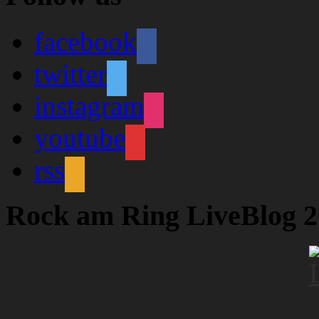
facebook
twitter
instagram
youtube
rss
Rock am Ring LiveBlog 