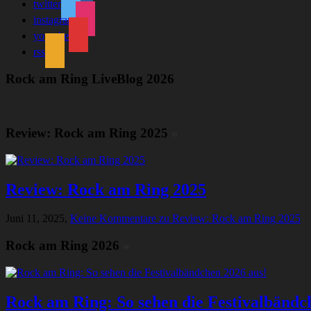
twitter
instagram
youtube
rss
Rock am Ring LiveBlog 2026
Review: Rock am Ring 2025
»
Review: Rock am Ring 2025
Juni 11, 2025,
Keine Kommentare
zu Review: Rock am Ring 2025
Rock am Ring 2026
»
Rock am Ring: So sehen die Festivalbändc