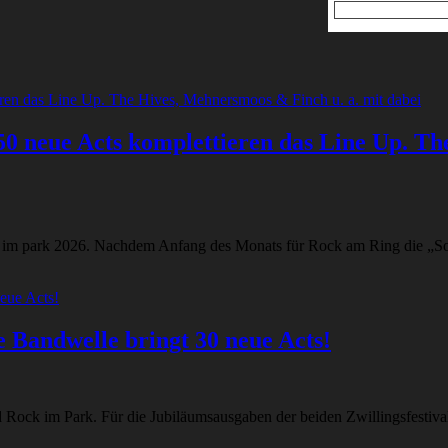
0 neue Acts komplettieren das Line Up. Th
 im park 2026. Nachdem Anfang des Monats für Rock am Ring die „Sol
 Bandwelle bringt 30 neue Acts!
Rock im Park. Für die Jubiläumsausgaben der beiden Zwillingsfestivals