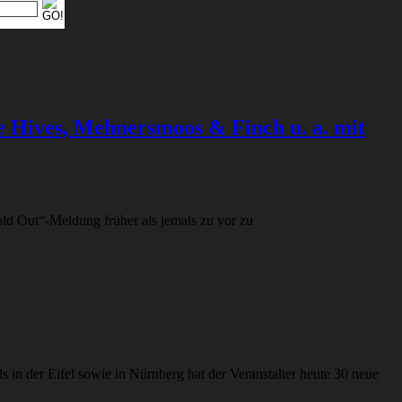
e Hives, Mehnersmoos & Finch u. a. mit
d Out“-Meldung früher als jemals zu vor zu
 in der Eifel sowie in Nürnberg hat der Veranstalter heute 30 neue