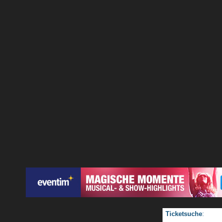
Ticketsuche
: