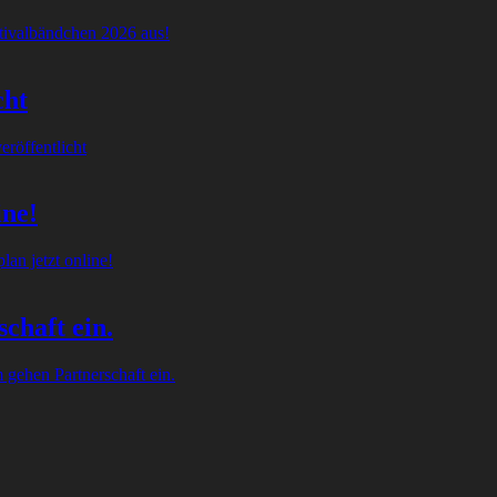
tivalbändchen 2026 aus!
cht
röffentlicht
ine!
an jetzt online!
chaft ein.
gehen Partnerschaft ein.