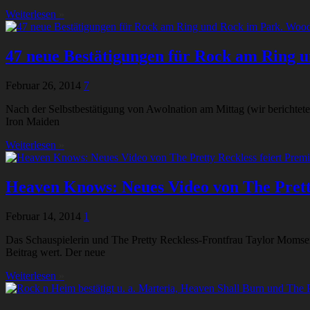
Weiterlesen
»
47 neue Bestätigungen für Rock am Ring u
Februar 26, 2014
7
Nach der Selbstbestätigung von Awolnation am Mittag (wir berichtete
Iron Maiden
Weiterlesen
»
Heaven Knows: Neues Video von The Pretty
Februar 14, 2014
1
Das Schauspielerin und The Pretty Reckless-Frontfrau Taylor Momsen 
Beitrag wert. Der neue
Weiterlesen
»