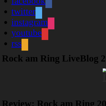
facebook
twitter
instagram
youtube
rss
Rock am Ring LiveBlog 
Review: Rock am Ring 2