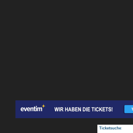
Ticketsuche
: