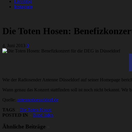
LiveBlog
Instagram
Die Toten Hosen: Benefizkonzer
4. Juni 2013
0
Wie der Radiosender Antenne Düsseldorf auf seiner Homepage berich
Wann genau das Konzert stattfinden soll ist noch nicht bekannt. Wir b
Quelle:
antenneduesseldorf.de
TAGS
»
Die Toten Hosen
POSTED IN
»
Band Infos
Ähnliche Beiträge
»