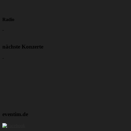
Radio
-
nächste Konzerte
-
eventim.de