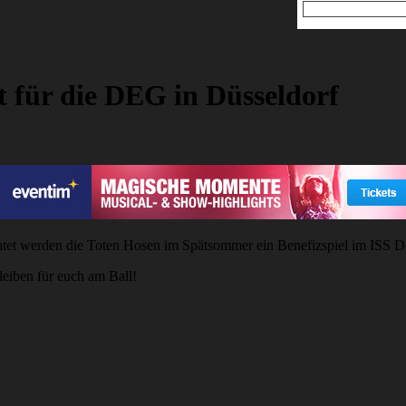
t für die DEG in Düsseldorf
tet werden die Toten Hosen im Spätsommer ein Benefizspiel im ISS Do
leiben für euch am Ball!