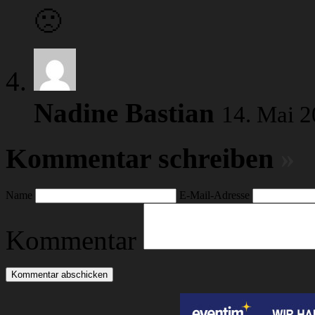
🙁
Nadine Bastian
14. Mai 
Kommentar schreiben
»
Name
E-Mail-Adresse
Kommentar