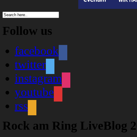
Follow us
facebook
twitter
instagram
youtube
rss
Rock am Ring LiveBlog 