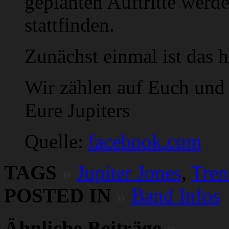
geplanten Auftritte werde
stattfinden.
Zunächst einmal ist das h
Wir zählen auf Euch und 
Eure Jupiters
Quelle:
facebook.com
TAGS
»
Jupiter Jones
,
Tre
POSTED IN
»
Band Infos
Ähnliche Beiträge
»