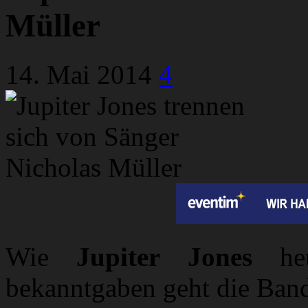
Müller
14. Mai 2014
4
Wie
Jupiter Jones
heu
bekanntgaben geht die Ban