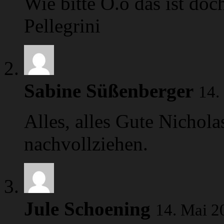
Wie bitte O.o das ist doc
Pellegrini
Sabine Süßenberger
14.
Alles, alles Gute Nichola
nachvollziehen.
Jule Schoening
14. Mai 2