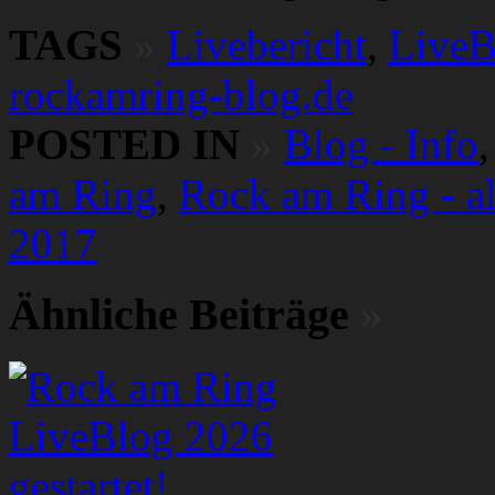
TAGS
»
Livebericht
,
LiveB
rockamring-blog.de
POSTED IN
»
Blog - Info
am Ring
,
Rock am Ring - a
2017
Ähnliche Beiträge
»