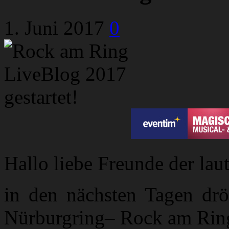
1. Juni 2017
0
Hallo liebe Freunde der la
in den nächsten Tagen dr
Nürburgring– Rock am Ring 