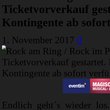
Ticketvorverkauf ges
Kontingente ab sofor
1. November 2017
0
Endlich geht´s wieder lo