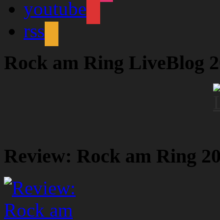
youtube
rss
Rock am Ring LiveBlog 
Review: Rock am Ring 2