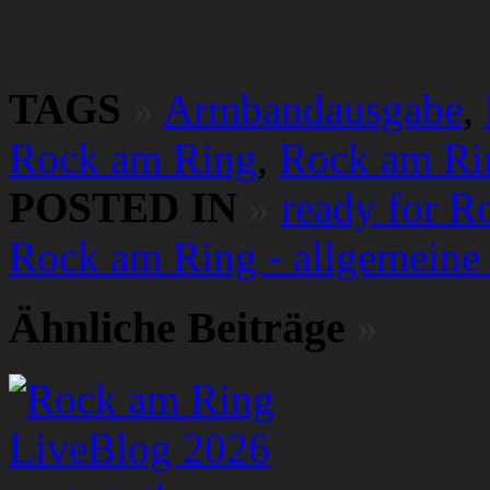
TAGS
»
Armbandausgabe
,
Rock am Ring
,
Rock am Ri
POSTED IN
»
ready for R
Rock am Ring - allgemeine 
Ähnliche Beiträge
»