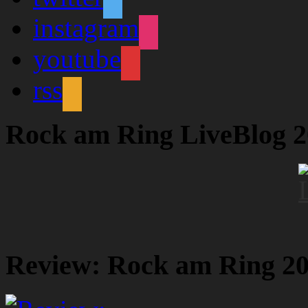
instagram
youtube
rss
Rock am Ring LiveBlog 
Review: Rock am Ring 2