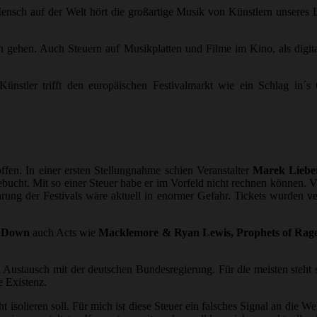
nsch auf der Welt hört die großartige Musik von Künstlern unseres La
gen gehen. Auch Steuern auf Musikplatten und Filme im Kino, als di
nstler trifft den europäischen Festivalmarkt wie ein Schlag in´s 
ffen. In einer ersten Stellungnahme schien Veranstalter
Marek Liebe
gebucht. Mit so einer Steuer habe er im Vorfeld nicht rechnen können. Vi
g der Festivals wäre aktuell in enormer Gefahr. Tickets wurden ver
A Down
auch Acts wie
Macklemore & Ryan Lewis, Prophets of Rag
 Austausch mit der deutschen Bundesregierung. Für die meisten steht s
e Existenz.
 isolieren soll. Für mich ist diese Steuer ein falsches Signal an die 