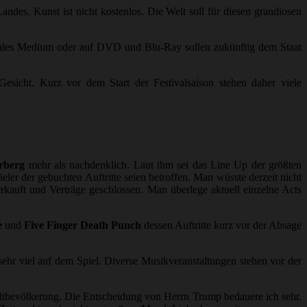
ndes. Kunst ist nicht kostenlos. Die Welt soll für diesen grandiosen
gitales Medium oder auf DVD und Blu-Ray sollen zukünftig dem Staat
Gesicht. Kurz vor dem Start der Festivalsaison stehen daher viele
rberg
mehr als nachdenklich. Laut ihm sei das Line Up der größten
eler der gebuchten Auftritte seien betroffen. Man wüsste derzeit nicht
kauft und Verträge geschlossen. Man überlege aktuell einzelne Acts
e
und
Five Finger Death Punch
dessen Auftritte kurz vor der Absage
ehr viel auf dem Spiel. Diverse Musikveranstaltungen stehen vor der
Weltbevölkerung. Die Entscheidung von Herrn Trump bedauere ich sehr.