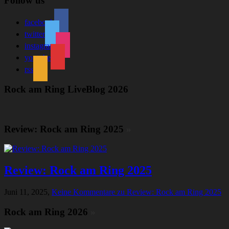
Follow us
facebook
twitter
instagram
youtube
rss
Rock am Ring LiveBlog 2026
Review: Rock am Ring 2025
»
Review: Rock am Ring 2025
Juni 11, 2025,
Keine Kommentare
zu Review: Rock am Ring 2025
Rock am Ring 2026
»