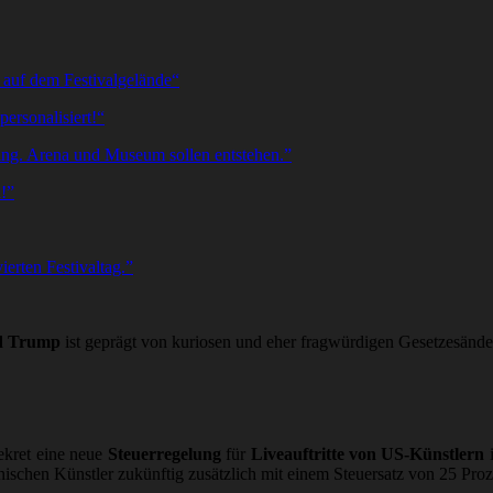
 auf dem Festivalgelände“
ersonalisiert!“
ng. Arena und Museum sollen entstehen.”
!”
ierten Festivaltag.”
d Trump
ist geprägt von kuriosen und eher fragwürdigen Gesetzesände
ekret eine neue
Steuerregelung
für
Liveauftritte von US-Künstlern
i
nischen Künstler zukünftig zusätzlich mit einem Steuersatz von 25 Pro