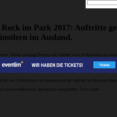
/ Rock im Park 2017: Auftritte 
ünstlern im Ausland.
ftritte von US-Künstlern im Ausland und die Auftritte bei Rock am Rin
d schon traditionellen Aprilscherz reingefallen! Sorry Leute.