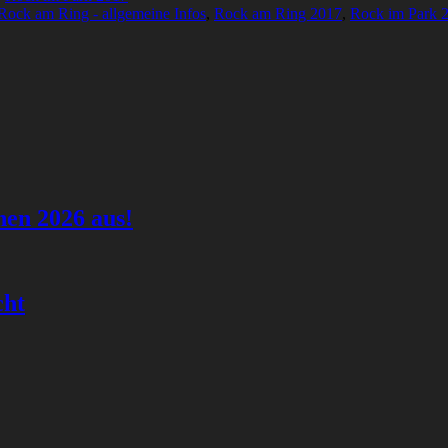
Rock am Ring - allgemeine Infos
,
Rock am Ring 2017
,
Rock im Park 
hen 2026 aus!
cht