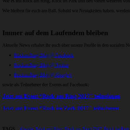
Wie es mit Rock am Ring, Rock im Park und den vielen weiteren von m
Wie bleiben für euch am Ball. Sobald wir Neuigkeiten haben, werden 
Immer auf dem Laufendem bleiben
Aktuelle News erhaltet ihr auch über unsere Profile in den sozialen 
RockamRing-Blog @ Facebook
RockamRing-Blog @ Twitter
RockamRing-Blog @ Google+
sowie als Teilnehmer der Events auf Facebook:
Jetzt am Event “Rock am Ring 2017″ teilnehmen
Jetzt am Event “Rock im Park 2017″ teilnehmen
TAGS
»
Absage
,
Rock am Ring
,
Rock am Ring 2017
,
Rock im Park