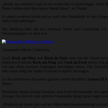
„Musik aus unserem Land ist ein weltweiter Exportschlager. Jeder Me
Dienst zahlen oder ihre eigene Musik hören“, so Trump.
In einem weiteren Schritt soll es auch den Musiktiteln an den Kra
mehr Geld einbringen.
Die Meldung über die neu erhobene Steuer auf Liveauftritte US-Kü
Veranstaltungen vor dem Aus.
Veranstalter: Marek Lieberberg
Auch
Rock am Rin
g und
Rock im Park
sind von der Steuer betro
deutschen Festivals
Rock am Ring
und R
ock im Park
bereits fest 
wie man diese enormen Zahlungen bewältigen könne. Die Durchführun
oder wenn nötig die beiden Festivals komplett abzusagen.
Zu den betroffenen Künstlern gehören neben Headliner
System Of 
stehen.
Momentan stehen diverse Konzert- und Festivalveranstalter im engen
Absage. Für den ein oder anderen Veranstalter hängt daran sogar sein
„Musik ist ein freies Gut welches Menschen zusammenbringt und nicht