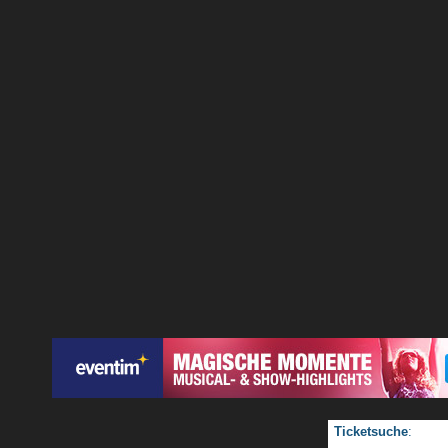
Ticketsuche
: