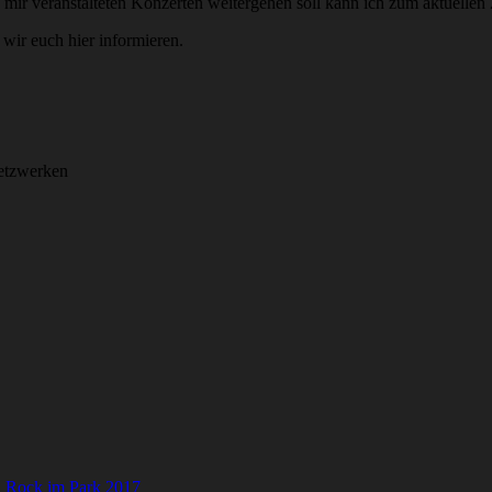
ir veranstalteten Konzerten weitergehen soll kann ich zum aktuellen 
wir euch hier informieren.
Netzwerken
,
Rock im Park 2017