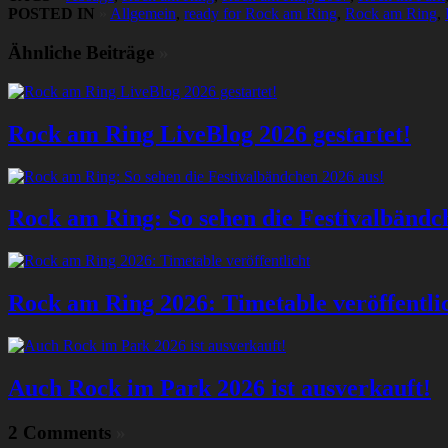
POSTED IN
»
Allgemein
,
ready for Rock am Ring
,
Rock am Ring
,
Ähnliche Beiträge
»
Rock am Ring LiveBlog 2026 gestartet!
Rock am Ring: So sehen die Festivalbändc
Rock am Ring 2026: Timetable veröffentli
Auch Rock im Park 2026 ist ausverkauft!
2 Comments
»